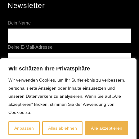
Newsletter
Dein Name
Deine E-Mail-Adresse
Wir schätzen Ihre Privatsphäre
Wir verwenden Cookies, um Ihr Surferlebnis zu verbessern,
personalisierte Anzeigen oder Inhalte einzusetzen und
unseren Datenverkehr zu analysieren. Wenn Sie auf „Alle
We promise not to spam you
akzeptieren" klicken, stimmen Sie der Anwendung von
Cookies zu.
Anpassen
Alles ablehnen
Alle akzeptieren
Impressum
Datenschutz