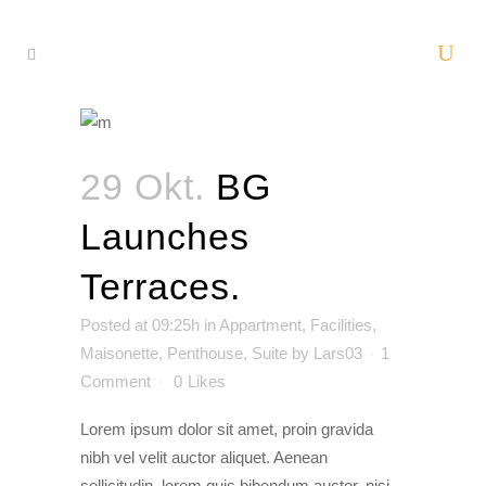
29 Okt.
BG
Launches
Terraces.
Posted at 09:25h
in
Appartment
,
Facilities
,
Maisonette
,
Penthouse
,
Suite
by
Lars03
1
Comment
0
Likes
Lorem ipsum dolor sit amet, proin gravida
nibh vel velit auctor aliquet. Aenean
sollicitudin, lorem quis bibendum auctor, nisi