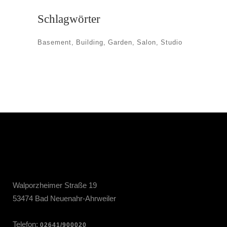
Schlagwörter
Basement
Building
Garden
Salon
Studio
Walporzheimer Straße 19
53474 Bad Neuenahr-Ahrweiler
Telefon:
02641/900020