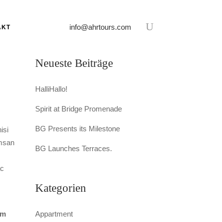
info@ahrtours.com
AKT
Neueste Beiträge
HalliHallo!
Spirit at Bridge Promenade
BG Presents its Milestone
isi
umsan
BG Launches Terraces.
ac
Kategorien
em
Appartment