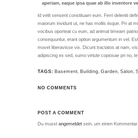
aperiam, eaque ipsa quae ab illo inventore ver
Id velit senserit constituam eum. Ferri deleniti defi
maiorum invidunt ut, ne has mollis iisque. Pri at
vocibus oporteat cu eum, ad animal timeam patri
consequuntur, erant option argumentum in vel. Est 
movet liberavisse vix. Dicunt tractatos at nam, vis
adipiscing ex sed, sumo virtute copiosae pri no, te
TAGS:
Basement
,
Building
,
Garden
,
Salon
,
S
NO COMMENTS
POST A COMMENT
Du musst
angemeldet
sein, um einen Kommentar