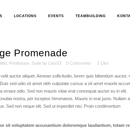
S
LOCATIONS
EVENTS
TEAMBUILDING
KONT
idge Promenade
ette
,
Penthouse
,
Suite
by
Lars03
0 Comments
1
Like
velit auctor aliquet. Aenean sollicitudin, lorem quis bibendum auctor, n
t. Duis sed odio sit amet nibh vulputate cursus a sit amet maorbi acc
 a ornare odio. Sed non mauris vitae erat consequat auctor eu in elit.
 conubia nostra, per inceptos himenaeos. Mauris in erat justo. Nullam 
e. Sed non neque elit. Sed ut imperdiet nisi. Proin condimentum
rror sit voluptatem accusantium doloremque laudantium, totam r