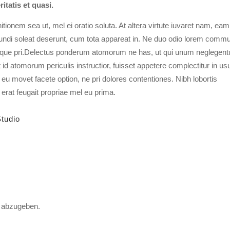
itatis et quasi.
nitionem sea ut, mel ei oratio soluta. At altera virtute iuvaret nam, eam
 mundi soleat deserunt, cum tota appareat in. Ne duo odio lorem comm
oque pri.Delectus ponderum atomorum ne has, ut qui unum neglegent
id atomorum periculis instructior, fuisset appetere complectitur in us
 eu movet facete option, ne pri dolores contentiones. Nibh lobortis
 erat feugait propriae mel eu prima.
tudio
 abzugeben.