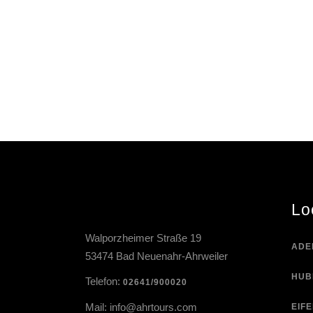
Lo
Walporzheimer Straße 19
ADE
53474 Bad Neuenahr-Ahrweiler
HUB
Telefon:
02641/900020
Mail:
info@ahrtours.com
EIF