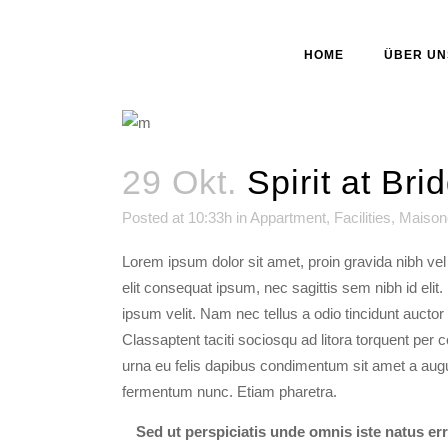
HOME
ÜBER UN
29 Okt.
Spirit at Br
Posted at 10:33h
in
Appartment
,
Facilities
,
Maison
Lorem ipsum dolor sit amet, proin gravida nibh vel 
elit consequat ipsum, nec sagittis sem nibh id eli
ipsum velit. Nam nec tellus a odio tincidunt auctor
Classaptent taciti sociosqu ad litora torquent per
urna eu felis dapibus condimentum sit amet a augu
fermentum nunc. Etiam pharetra.
Sed ut perspiciatis unde omnis iste natus e